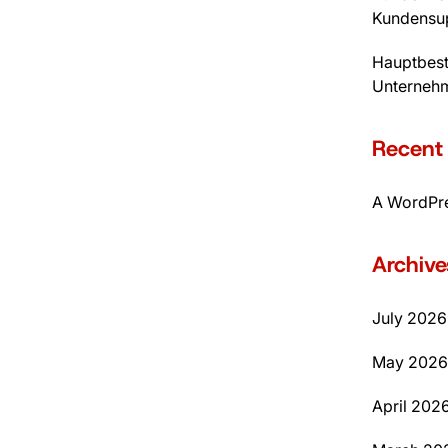
Kundensup
Hauptbesta
Unterneh
Recen
A WordPr
Archive
July 2026
May 2026
April 202