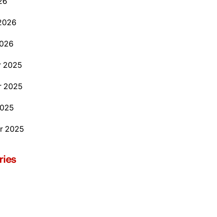
26
2026
2026
 2025
 2025
2025
r 2025
ries