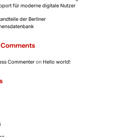
port für moderne digitale Nutzer
ndteile der Berliner
mensdatenbank
t Comments
ess Commenter
on
Hello world!
s
6