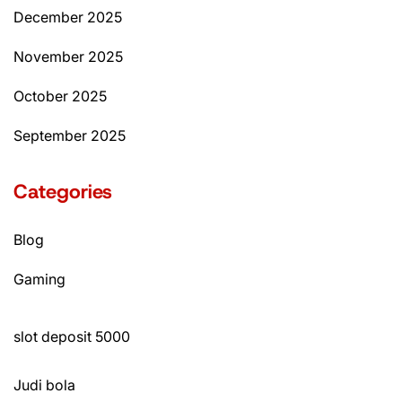
December 2025
November 2025
October 2025
September 2025
Categories
Blog
Gaming
slot deposit 5000
Judi bola