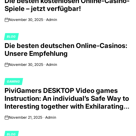
Die besten kostenlosen Online-Casino-
Spiele – jetzt verfügbar!
November 30, 2025
Admin
on
BLOG
POSTED
Die besten deutschen Online-Casinos:
IN
Unsere Empfehlung
November 30, 2025
Admin
on
GAMING
POSTED
PiviGamers DESKTOP Video games
IN
Instruction: An individual’s Safe Way to
Interesting together with Exhilarating
Video games
November 21, 2025
Admin
on
BLOG