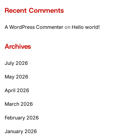
Recent Comments
A WordPress Commenter
on
Hello world!
Archives
July 2026
May 2026
April 2026
March 2026
February 2026
January 2026