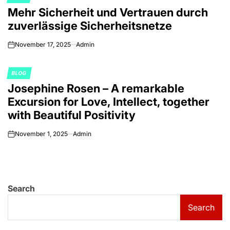
POSTED
Mehr Sicherheit und Vertrauen durch
IN
zuverlässige Sicherheitsnetze
November 17, 2025
Admin
on
BLOG
POSTED
Josephine Rosen – A remarkable
IN
Excursion for Love, Intellect, together
with Beautiful Positivity
November 1, 2025
Admin
on
Search
Search